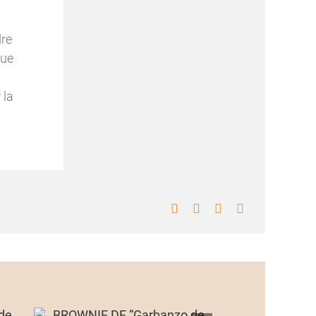
dre
que
 la