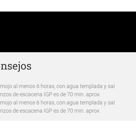
cocidos con garbanzo de Escacena. Recetas de pescado 
 con garbanzo de Escacena. Como cocer garbanzos Esca
onsejos
emojo al menos 6 horas, con agua templada y sal
anzos de escacena IGP es de 70 min. aprox.
emojo al menos 6 horas, con agua templada y sal
anzos de escacena IGP es de 70 min. aprox