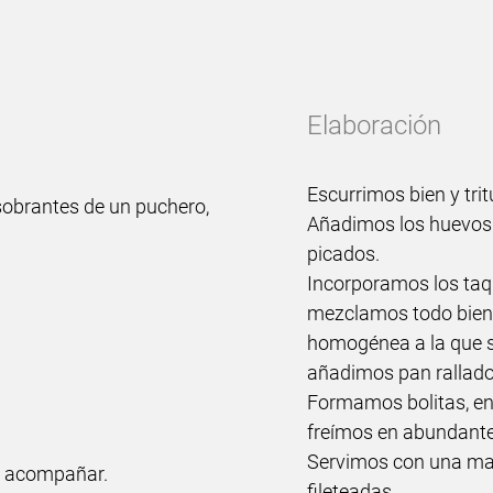
Elaboración
Escurrimos bien y tr
 sobrantes de un puchero,
Añadimos los huevos b
picados.
Incorporamos los taqu
mezclamos todo bien 
homogénea a la que se
añadimos pan rallado
Formamos bolitas, e
freímos en abundante
Servimos con una ma
a acompañar.
fileteadas.