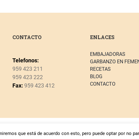
CONTACTO
ENLACES
EMBAJADORAS
Telefonos:
GARBANZO EN FEME
959 423 211
RECETAS
BLOG
959 423 222
CONTACTO
Fax:
959 423 412
Aviso Legal
–
Política de Privacidad
–
Polít
umiremos que está de acuerdo con esto, pero puede optar por no part