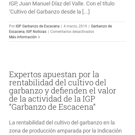
IGP, Juan Manuel Díaz del Valle. Con el título
‘Cultivo del Garbanzo desde la [...]
Por
IGP Garbanzo de Escacena
|
4 marzo, 2019
|
Garbanzo de
en
Escacena
,
IGP
,
Noticias
|
Comentarios desactivados
La
Más información
IGP
«Garbanzo
de
Escacena»
e
participa
en
Expertos apuestan por la
las
rentabilidad del cultivo del
VIII
Jornadas
garbanzo y defienden el valor
Técnicas
de la actividad de la IGP
de
Agricultura
“Garbanzo de Escacena”
de
La
Palma
La rentabilidad del cultivo del garbanzo en la
del
Condado
zona de producción amparada por la Indicación