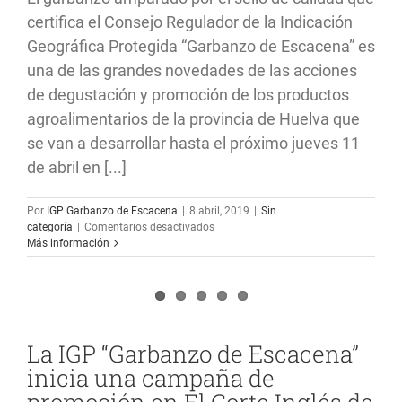
Gastronómica
del
certifica el Consejo Regulador de la Indicación
“Garbanzo
Geográfica Protegida “Garbanzo de Escacena” es
de
Escacena”
una de las grandes novedades de las acciones
de degustación y promoción de los productos
agroalimentarios de la provincia de Huelva que
se van a desarrollar hasta el próximo jueves 11
de abril en [...]
Por
IGP Garbanzo de Escacena
|
8 abril, 2019
|
Sin
en
categoría
|
Comentarios desactivados
La
Más información
IGP
“Garbanzo
de
Escacena”,
protagonista
en
La IGP “Garbanzo de Escacena”
el
inicia una campaña de
menú
degustación
promoción en El Corte Inglés de