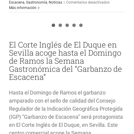
en
Escacena
,
Gastronomía
,
Noticias
|
Comentarios desactivados
La
Más información
IGP
“Garbanzo
de
Escacena”
estudia
abrir
El Corte Inglés de El Duque en
nuevos
Sevilla acoge hasta el Domingo
mercados
con
de Ramos la Semana
la
Gastronómica del “Garbanzo de
producción
de
Escacena”
garbanzo
verde
temprano
Hasta el Domingo de Ramos el garbanzo
amparado con el sello de calidad del Consejo
Regulador de la Indicación Geográfica Protegida
(IGP) “Garbanzo de Escacena” será protagonista
en El Corte Inglés de El Duque, en Sevilla. Este
centro comercial acoge la Semana