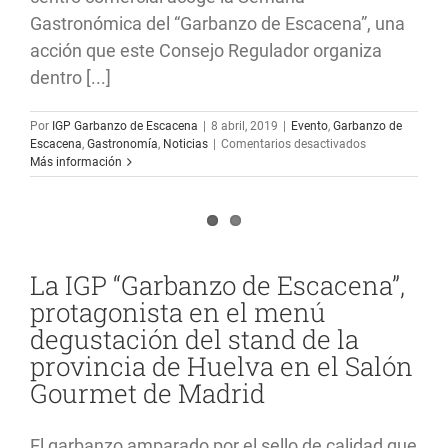
Gastronómica del “Garbanzo de Escacena”, una
acción que este Consejo Regulador organiza
dentro [...]
Por
IGP Garbanzo de Escacena
|
8 abril, 2019
|
Evento
,
Garbanzo de
en
Escacena
,
Gastronomía
,
Noticias
|
Comentarios desactivados
El
Más información
Corte
Inglés
de
El
Duque
en
La IGP “Garbanzo de Escacena”,
Sevilla
protagonista en el menú
acoge
hasta
degustación del stand de la
el
provincia de Huelva en el Salón
Domingo
de
Gourmet de Madrid
Ramos
la
Semana
El garbanzo amparado por el sello de calidad que