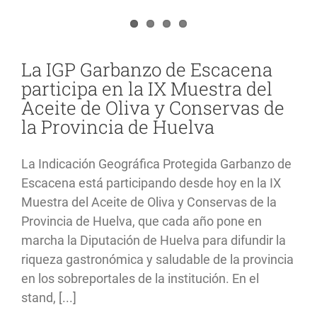
Garbanzo
de
Escacena
organiza
una
La IGP Garbanzo de Escacena
Jornada
participa en la IX Muestra del
Técnica
para
Aceite de Oliva y Conservas de
promover
la Provincia de Huelva
el
cultivo
del
garbanzo
La Indicación Geográfica Protegida Garbanzo de
en
Escacena está participando desde hoy en la IX
su
Zona
Muestra del Aceite de Oliva y Conservas de la
Provincia de Huelva, que cada año pone en
marcha la Diputación de Huelva para difundir la
riqueza gastronómica y saludable de la provincia
en los sobreportales de la institución. En el
stand, [...]