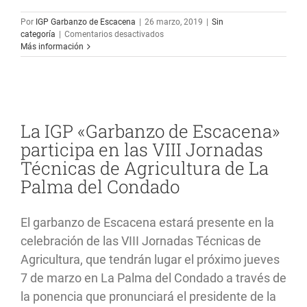
Por
IGP Garbanzo de Escacena
|
26 marzo, 2019
|
Sin
en
categoría
|
Comentarios desactivados
La
Más información
Indicación
Geográfica
Protegida
«Garbanzo
de
Escacena»
La IGP «Garbanzo de Escacena»
organiza
participa en las VIII Jornadas
la
degustación
Técnicas de Agricultura de La
«Platos
Palma del Condado
de
Cuaresma»
en
El
El garbanzo de Escacena estará presente en la
Corte
celebración de las VIII Jornadas Técnicas de
Inglés
de
Agricultura, que tendrán lugar el próximo jueves
El
7 de marzo en La Palma del Condado a través de
Duque-
Sevilla
la ponencia que pronunciará el presidente de la