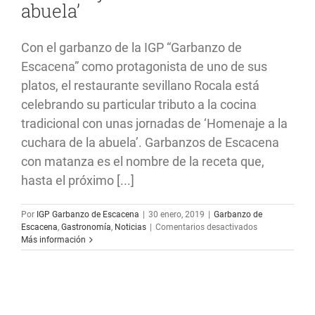
abuela’
de
la
actividad
Con el garbanzo de la IGP “Garbanzo de
de
la
Escacena” como protagonista de uno de sus
IGP
platos, el restaurante sevillano Rocala está
“Garbanzo
de
celebrando su particular tributo a la cocina
Escacena”
tradicional con unas jornadas de ‘Homenaje a la
cuchara de la abuela’. Garbanzos de Escacena
con matanza es el nombre de la receta que,
hasta el próximo [...]
Por
IGP Garbanzo de Escacena
|
30 enero, 2019
|
Garbanzo de
en
Escacena
,
Gastronomía
,
Noticias
|
Comentarios desactivados
El
Más información
restaurante
sevillano
Rocala
ofrece
una
receta