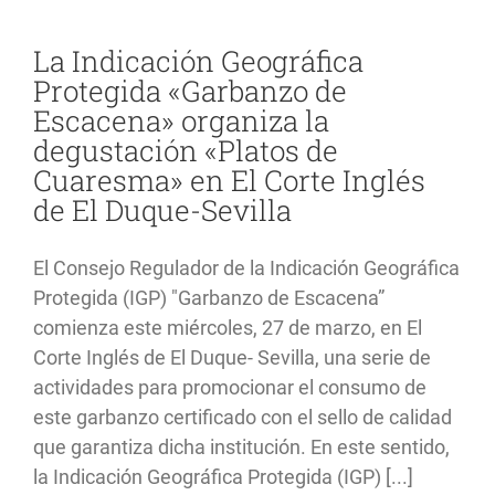
Escacena”
inicia
una
La Indicación Geográfica
campaña
Protegida «Garbanzo de
de
promoción
Escacena» organiza la
en
degustación «Platos de
El
Corte
Cuaresma» en El Corte Inglés
Inglés
de El Duque-Sevilla
de
El
Duque
para
El Consejo Regulador de la Indicación Geográfica
presentar
Protegida (IGP) "Garbanzo de Escacena”
sus
Platos
comienza este miércoles, 27 de marzo, en El
de
Corte Inglés de El Duque- Sevilla, una serie de
Cuaresma
actividades para promocionar el consumo de
este garbanzo certificado con el sello de calidad
que garantiza dicha institución. En este sentido,
la Indicación Geográfica Protegida (IGP) [...]