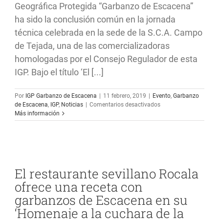
Geográfica Protegida “Garbanzo de Escacena”
ha sido la conclusión común en la jornada
técnica celebrada en la sede de la S.C.A. Campo
de Tejada, una de las comercializadoras
homologadas por el Consejo Regulador de esta
IGP. Bajo el título ‘El [...]
Por
IGP Garbanzo de Escacena
|
11 febrero, 2019
|
Evento
,
Garbanzo
en
de Escacena
,
IGP
,
Noticias
|
Comentarios desactivados
Expertos
Más información
apuestan
por
la
rentabilidad
del
cultivo
El restaurante sevillano Rocala
del
ofrece una receta con
garbanzo
y
garbanzos de Escacena en su
defienden
‘Homenaje a la cuchara de la
el
valor