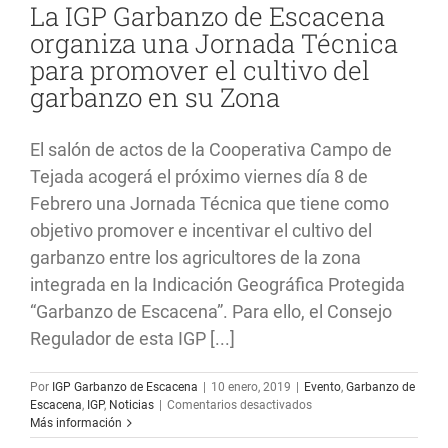
La IGP Garbanzo de Escacena
con
organiza una Jornada Técnica
garbanzos
de
para promover el cultivo del
Escacena
garbanzo en su Zona
en
su
‘Homenaje
a
El salón de actos de la Cooperativa Campo de
la
Tejada acogerá el próximo viernes día 8 de
cuchara
de
Febrero una Jornada Técnica que tiene como
la
objetivo promover e incentivar el cultivo del
abuela’
garbanzo entre los agricultores de la zona
integrada en la Indicación Geográfica Protegida
“Garbanzo de Escacena”. Para ello, el Consejo
Regulador de esta IGP [...]
Por
IGP Garbanzo de Escacena
|
10 enero, 2019
|
Evento
,
Garbanzo de
en
Escacena
,
IGP
,
Noticias
|
Comentarios desactivados
La
Más información
IGP