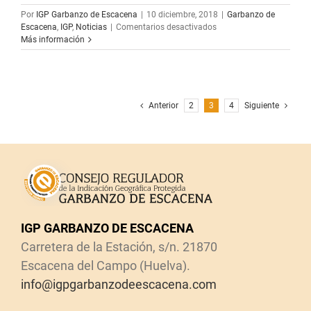
Por
IGP Garbanzo de Escacena
|
10 diciembre, 2018
|
Garbanzo de
en
Escacena
,
IGP
,
Noticias
|
Comentarios desactivados
La
Más información
IGP
Garbanzo
de
Escacena
participa
Anterior
2
3
4
Siguiente
en
la
IX
Muestra
del
Aceite
de
Oliva
y
IGP GARBANZO DE ESCACENA
Conservas
de
Carretera de la Estación, s/n. 21870
la
Escacena del Campo (Huelva).
Provincia
de
info@igpgarbanzodeescacena.com
Huelva