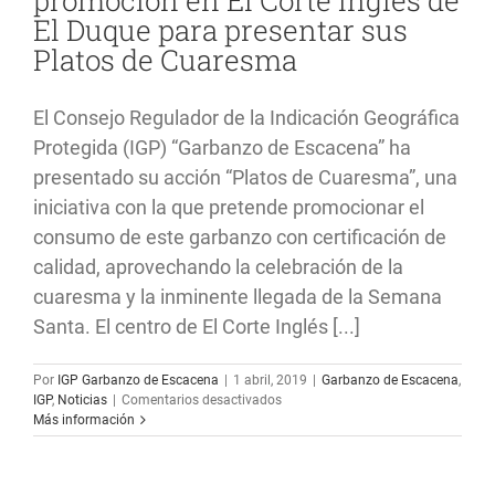
del
El Duque para presentar sus
stand
de
Platos de Cuaresma
la
provincia
de
El Consejo Regulador de la Indicación Geográfica
Huelva
en
Protegida (IGP) “Garbanzo de Escacena” ha
el
presentado su acción “Platos de Cuaresma”, una
Salón
Gourmet
iniciativa con la que pretende promocionar el
de
consumo de este garbanzo con certificación de
Madrid
calidad, aprovechando la celebración de la
cuaresma y la inminente llegada de la Semana
Santa. El centro de El Corte Inglés [...]
Por
IGP Garbanzo de Escacena
|
1 abril, 2019
|
Garbanzo de Escacena
,
en
IGP
,
Noticias
|
Comentarios desactivados
La
Más información
IGP
“Garbanzo
de