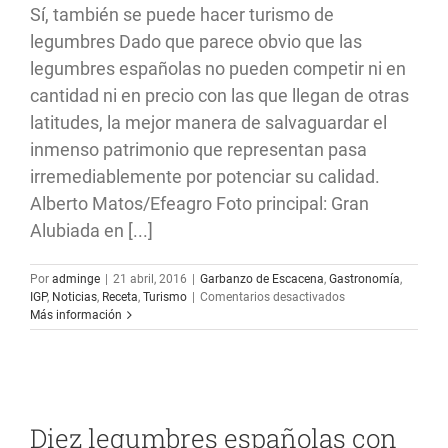
Sí, también se puede hacer turismo de
legumbres Dado que parece obvio que las
legumbres españolas no pueden competir ni en
cantidad ni en precio con las que llegan de otras
latitudes, la mejor manera de salvaguardar el
inmenso patrimonio que representan pasa
irremediablemente por potenciar su calidad.
Alberto Matos/Efeagro Foto principal: Gran
Alubiada en [...]
Por
adminge
|
21 abril, 2016
|
Garbanzo de Escacena
,
Gastronomía
,
en
IGP
,
Noticias
,
Receta
,
Turismo
|
Comentarios desactivados
Sí,
Más información
también
se
puede
hacer
turismo
de
Diez legumbres españolas con
legumbres