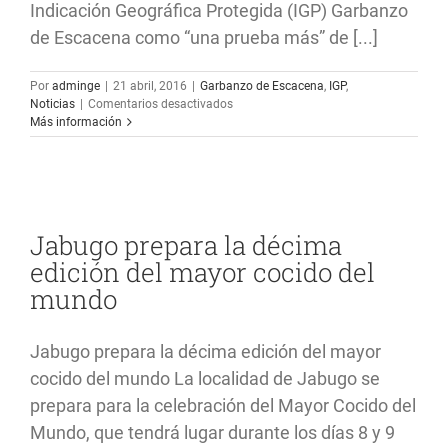
Indicación Geográfica Protegida (IGP) Garbanzo
de Escacena como “una prueba más” de [...]
Por
adminge
|
21 abril, 2016
|
Garbanzo de Escacena
,
IGP
,
en
Noticias
|
Comentarios desactivados
La
Más información
Cooperativa
Campo
de
Tejada
comercializa
más
Jabugo prepara la décima
de
edición del mayor cocido del
400
toneladas
mundo
de
garbanzos
al
Jabugo prepara la décima edición del mayor
año
cocido del mundo La localidad de Jabugo se
prepara para la celebración del Mayor Cocido del
Mundo, que tendrá lugar durante los días 8 y 9