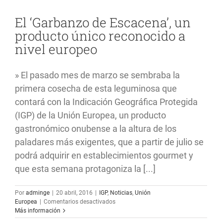
de
origen
El ‘Garbanzo de Escacena’, un
producto único reconocido a
nivel europeo
» El pasado mes de marzo se sembraba la
primera cosecha de esta leguminosa que
contará con la Indicación Geográfica Protegida
(IGP) de la Unión Europea, un producto
gastronómico onubense a la altura de los
paladares más exigentes, que a partir de julio se
podrá adquirir en establecimientos gourmet y
que esta semana protagoniza la [...]
Por
adminge
|
20 abril, 2016
|
IGP
,
Noticias
,
Unión
en
Europea
|
Comentarios desactivados
El
Más información
‘Garbanzo