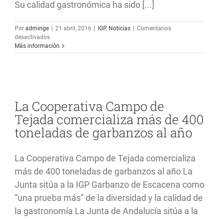
Su calidad gastronómica ha sido [...]
Por
adminge
|
21 abril, 2016
|
IGP
,
Noticias
|
Comentarios
en
desactivados
Pascual
Más información
Hernández
subraya
el
papel
del
garbanzo
La Cooperativa Campo de
de
Tejada comercializa más de 400
Escacena
en
toneladas de garbanzos al año
la
nominación
de
La Cooperativa Campo de Tejada comercializa
Huelva
a
más de 400 toneladas de garbanzos al año La
capitalidad
Junta sitúa a la IGP Garbanzo de Escacena como
gastronómica
“una prueba más” de la diversidad y la calidad de
la gastronomía La Junta de Andalucía sitúa a la