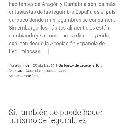
habitantes de Aragón y Cantabria son los más
entusiastas de las legumbre España es el país
europeo donde más legumbres se consumen.
Sin embargo, los hábitos alimenticios están
cambiando y su consumo va disminuyendo,
explican desde la Asociación Española de
Leguminosas [...]
Por
adminge
|
20 abril, 2016
|
Garbanzo de Escacena
,
IGP
,
en
Noticias
|
Comentarios desactivados
España
Más información
es
el
país
europeo
donde
más
Sí, también se puede hacer
legumbres
turismo de legumbres
se
consumen