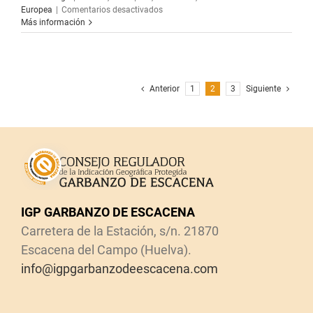
en
Europea
|
Comentarios desactivados
Indicación
Más información
geográfica
protegida
(IGP)
para
«Garbanzo
Anterior
1
2
3
Siguiente
de
Escacena»
IGP GARBANZO DE ESCACENA
Carretera de la Estación, s/n. 21870
Escacena del Campo (Huelva).
info@igpgarbanzodeescacena.com