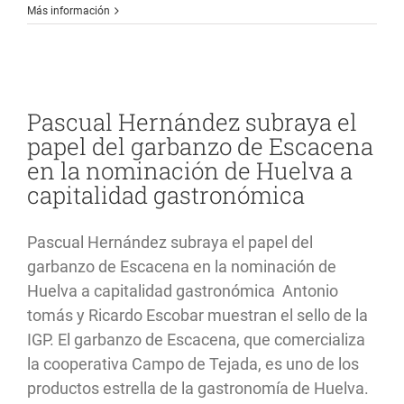
El
Más información
Ieamed
organiza
el
décimo
concurso
gastronómico,
Pascual Hernández subraya el
con
papel del garbanzo de Escacena
las
legumbres
en la nominación de Huelva a
como
capitalidad gastronómica
ingrediente
principal
Pascual Hernández subraya el papel del
garbanzo de Escacena en la nominación de
Huelva a capitalidad gastronómica Antonio
tomás y Ricardo Escobar muestran el sello de la
IGP. El garbanzo de Escacena, que comercializa
la cooperativa Campo de Tejada, es uno de los
productos estrella de la gastronomía de Huelva.