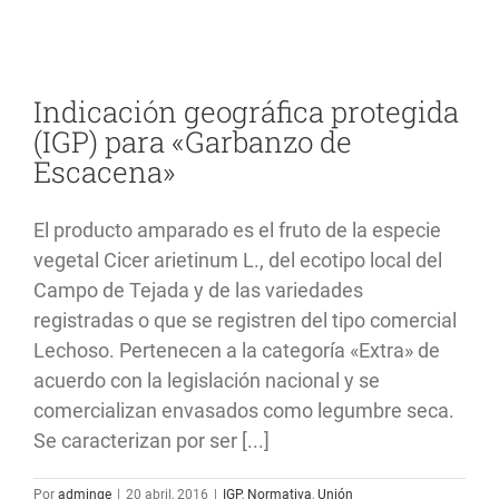
de
Escacena’,
un
producto
único
Indicación geográfica protegida
reconocido
(IGP) para «Garbanzo de
a
nivel
Escacena»
europeo
El producto amparado es el fruto de la especie
vegetal Cicer arietinum L., del ecotipo local del
Campo de Tejada y de las variedades
registradas o que se registren del tipo comercial
Lechoso. Pertenecen a la categoría «Extra» de
acuerdo con la legislación nacional y se
comercializan envasados como legumbre seca.
Se caracterizan por ser [...]
Por
adminge
|
20 abril, 2016
|
IGP
,
Normativa
,
Unión