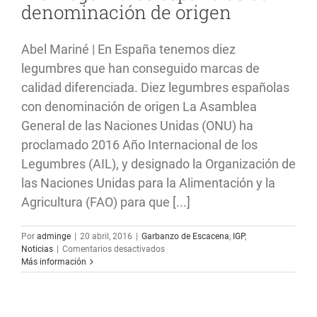
denominación de origen
Abel Mariné | En España tenemos diez
legumbres que han conseguido marcas de
calidad diferenciada. Diez legumbres españolas
con denominación de origen La Asamblea
General de las Naciones Unidas (ONU) ha
proclamado 2016 Año Internacional de los
Legumbres (AIL), y designado la Organización de
las Naciones Unidas para la Alimentación y la
Agricultura (FAO) para que [...]
Por
adminge
|
20 abril, 2016
|
Garbanzo de Escacena
,
IGP
,
en
Noticias
|
Comentarios desactivados
Diez
Más información
legumbres
españolas
con
denominación