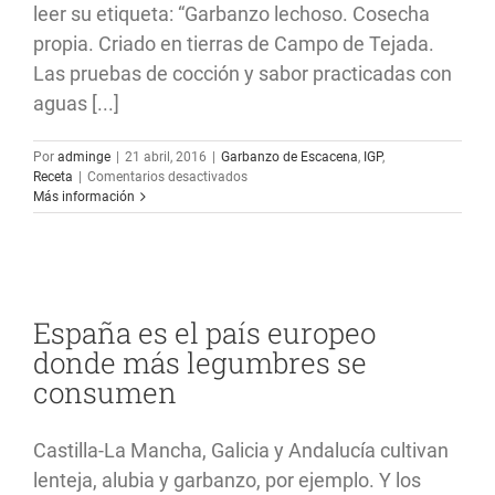
leer su etiqueta: “Garbanzo lechoso. Cosecha
propia. Criado en tierras de Campo de Tejada.
Las pruebas de cocción y sabor practicadas con
aguas [...]
Por
adminge
|
21 abril, 2016
|
Garbanzo de Escacena
,
IGP
,
en
Receta
|
Comentarios desactivados
Hay
Más información
garbanzos
y
garbanzos
España es el país europeo
donde más legumbres se
consumen
Castilla-La Mancha, Galicia y Andalucía cultivan
lenteja, alubia y garbanzo, por ejemplo. Y los