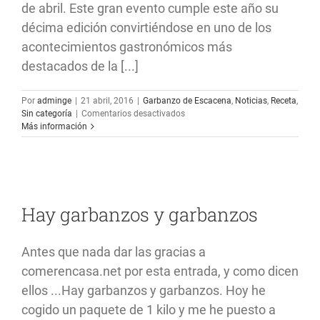
de abril. Este gran evento cumple este año su
décima edición convirtiéndose en uno de los
acontecimientos gastronómicos más
destacados de la [...]
Por
adminge
|
21 abril, 2016
|
Garbanzo de Escacena
,
Noticias
,
Receta
,
en
Sin categoría
|
Comentarios desactivados
Jabugo
Más información
prepara
la
décima
edición
del
mayor
Hay garbanzos y garbanzos
cocido
del
mundo
Antes que nada dar las gracias a
comerencasa.net por esta entrada, y como dicen
ellos ...Hay garbanzos y garbanzos. Hoy he
cogido un paquete de 1 kilo y me he puesto a