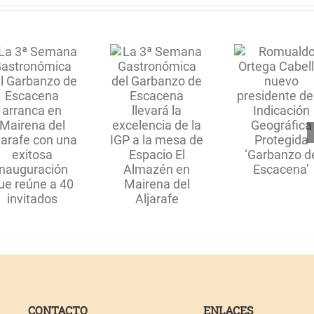
garbanzos
al
año
La 3ª
Romualdo
Semana
Ortega
Gastronómica
Cabello,
del Garbanzo
nuevo
de Escacena
presidente
llevará la
de la
excelencia
Indicación
de la IGP a la
Geográfica
mesa de
Protegida
Espacio El
‘Garbanzo de
Almazén en
Escacena’
Mairena del
Aljarafe
CONTACTO
ENLACES