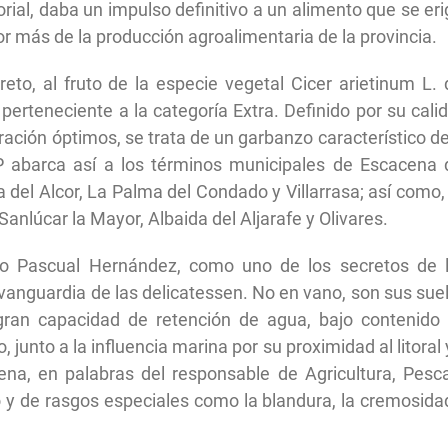
orial, daba un impulso definitivo a un alimento que se eri
r más de la producción agroalimentaria de la provincia.
to, al fruto de la especie vegetal Cicer arietinum L. 
erteneciente a la categoría Extra. Definido por su cali
ración óptimos, se trata de un garbanzo característico de
P abarca así a los términos municipales de Escacena 
 del Alcor, La Palma del Condado y Villarrasa; así como,
 Sanlúcar la Mayor, Albaida del Aljarafe y Olivares.
ro Pascual Hernández, como uno de los secretos de 
 vanguardia de las delicatessen. No en vano, son sus sue
 gran capacidad de retención de agua, bajo contenido
, junto a la influencia marina por su proximidad al litoral 
na, en palabras del responsable de Agricultura, Pesc
vo y de rasgos especiales como la blandura, la cremosida