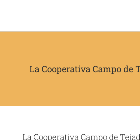
Saltar
al
contenido
La Cooperativa Campo de T
Ver
La Cooperativa Campo de Tejad
imagen