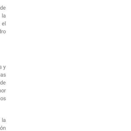
 de
 la
 el
dro
s y
sas
 de
por
tos
 la
ión