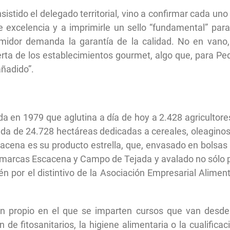
istido el delegado territorial, vino a confirmar cada uno
 excelencia y a imprimirle un sello “fundamental” para
idor demanda la garantía de la calidad. No en vano,
erta de los establecimientos gourmet, algo que, para Pe
añadido”.
a en 1979 que aglutina a día de hoy a 2.428 agricultore
vada de 24.728 hectáreas dedicadas a cereales, oleagino
cacena es su producto estrella, que, envasado en bolsas
s marcas Escacena y Campo de Tejada y avalado no sólo 
én por el distintivo de la Asociación Empresarial Alimen
n propio en el que se imparten cursos que van desde
 de fitosanitarios, la higiene alimentaria o la cualificac