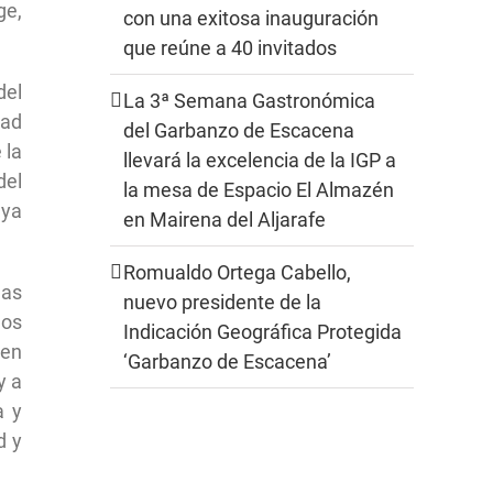
ge,
con una exitosa inauguración
que reúne a 40 invitados
del
La 3ª Semana Gastronómica
dad
del Garbanzo de Escacena
 la
llevará la excelencia de la IGP a
del
la mesa de Espacio El Almazén
 ya
en Mairena del Aljarafe
Romualdo Ortega Cabello,
las
nuevo presidente de la
los
Indicación Geográfica Protegida
 en
‘Garbanzo de Escacena’
y a
a y
d y