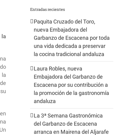
Entradas recientes
Paquita Cruzado del Toro,
nueva Embajadora del
 la
Garbanzo de Escacena por toda
una vida dedicada a preservar
la cocina tradicional andaluza
una
ado
Laura Robles, nueva
 la
Embajadora del Garbanzo de
 de
Escacena por su contribución a
 su
la promoción de la gastronomía
andaluza
 en
La 3ª Semana Gastronómica
ena
del Garbanzo de Escacena
 Un
arranca en Mairena del Aljarafe