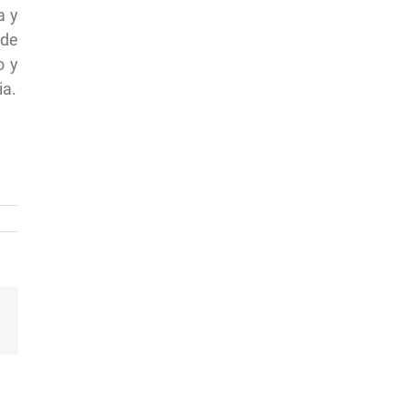
a y
 de
o y
ia.
k
Correo
electrónico