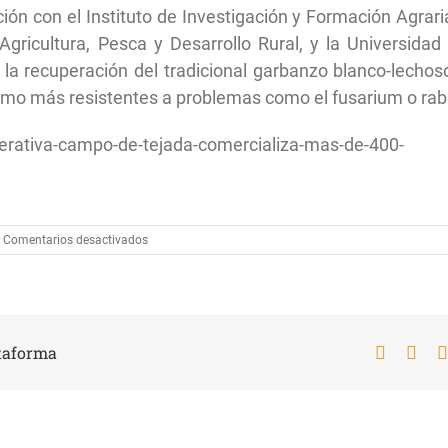
ión con el Instituto de Investigación y Formación Agrari
Agricultura, Pesca y Desarrollo Rural, y la Universidad
 la recuperación del tradicional garbanzo blanco-lechos
smo más resistentes a problemas como el fusarium o rab
perativa-campo-de-tejada-comercializa-mas-de-400-
en
Comentarios desactivados
La
Cooperativa
Campo
de
Tejada
comercializa
ataforma
Faceboo
X
más
de
400
toneladas
de