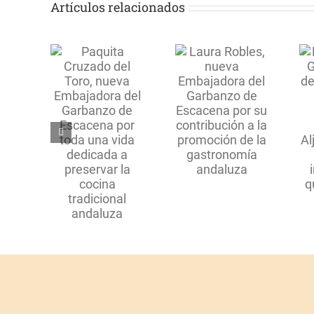
Artículos relacionados
Laura
Robles,
quita
La 3ª
nueva
ado del
Semana
Embajadora
, nueva
Gastronómica
del Garbanzo
jadora
del Garbanzo
de Escacena
arbanzo
de Escacena
por su
scacena
arranca en
contribución
oda una
Mairena del
a la
ida
Aljarafe con
promoción
cada a
una exitosa
de la
rvar la
inauguración
gastronomía
cina
que reúne a
andaluza
icional
40 invitados
aluza