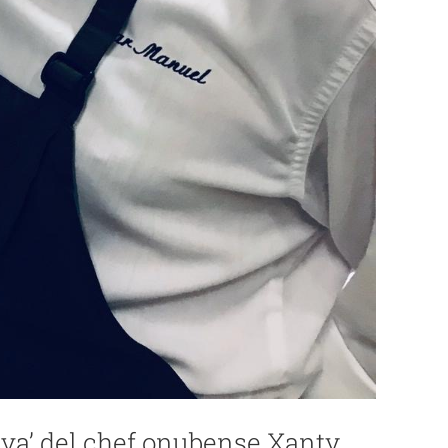
lva’ del chef onubense Xanty