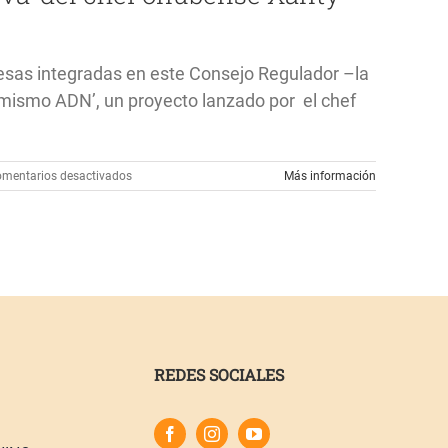
esas integradas en este Consejo Regulador –la
mismo ADN’, un proyecto lanzado por el chef
en
mentarios desactivados
Más información
El
‘Garbanzo
de
Escacena’
se
suma
a
la
ruta
gastronómica
REDES SOCIALES
‘ADN
Huelva’
del
chef
onubense