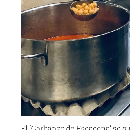
El ‘Garbanzo de Escacena’ se s