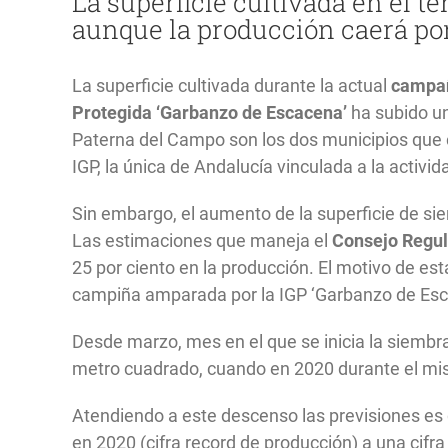
La superficie cultivada en el te
aunque la producción caerá por 
La superficie cultivada durante la actual
campa
Protegida ‘Garbanzo de Escacena’
ha subido un
Paterna del Campo son los dos municipios que c
IGP, la única de Andalucía vinculada a la activi
Sin embargo, el aumento de la superficie de s
Las estimaciones que maneja el
Consejo Regul
25 por ciento en la producción. El motivo de es
campiña amparada por la IGP ‘Garbanzo de Escac
Desde marzo, mes en el que se inicia la siembra 
metro cuadrado, cuando en 2020 durante el mism
Atendiendo a este descenso las previsiones es q
en 2020 (cifra record de producción) a una cifr