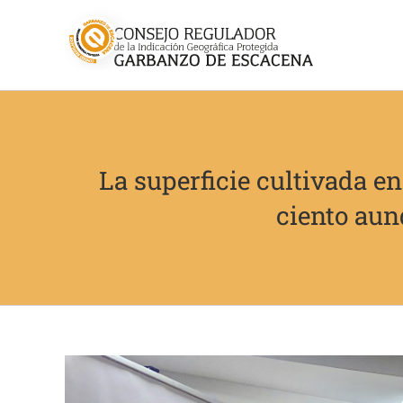
Saltar
al
contenido
La superficie cultivada en
ciento aunq
Ver
imagen