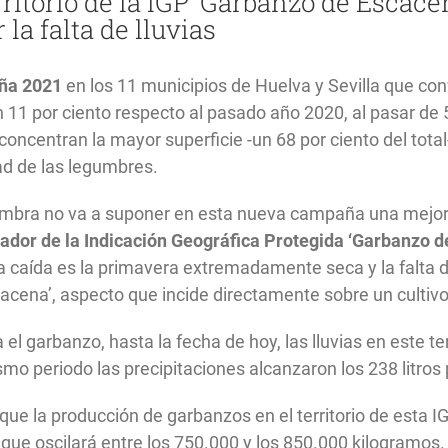
rritorio de la IGP ‘Garbanzo de Escace
la falta de lluvias
ña 2021
en los 11 municipios de Huelva y Sevilla que conf
 11 por ciento respecto al pasado año 2020, al pasar d
oncentran la mayor superficie -un 68 por ciento del tota
dad de las legumbres.
iembra no va a suponer en esta nueva campaña una mejor
ador de la Indicación Geográfica Protegida ‘Garbanzo d
ta caída es la primavera extremadamente seca y la falta de
ena’, aspecto que incide directamente sobre un cultivo 
el garbanzo, hasta la fecha de hoy, las lluvias en este te
o periodo las precipitaciones alcanzaron los 238 litros
ue la producción de garbanzos en el territorio de esta I
a que oscilará entre los 750.000 y los 850.000 kilogramos