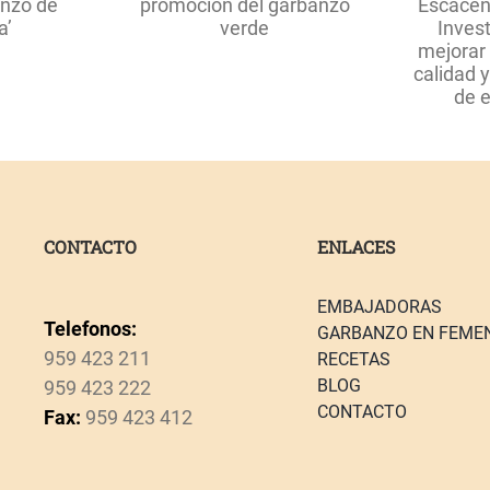
la
jarán en la
producción
Escacena’ impulsará
caerá
oción del
la Investigación para
por
anzo verde
mejorar el control de
la
falta
la calidad y la
de
procedencia de este
lluvias
cultivo
CONTACTO
ENLACES
EMBAJADORAS
Telefonos:
GARBANZO EN FEME
959 423 211
RECETAS
BLOG
959 423 222
CONTACTO
Fax:
959 423 412