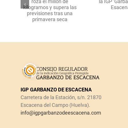
za el
certificado por la IGP
traba
ogramos
‘Garbanzo de
prom
as
Esacena’
garb
ras una
seca
IGP GARBANZO DE ESCACENA
Carretera de la Estación, s/n. 21870
Escacena del Campo (Huelva).
info@igpgarbanzodeescacena.com