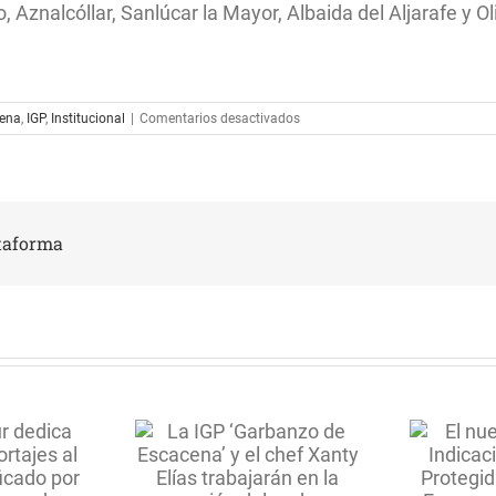
, Aznalcóllar, Sanlúcar la Mayor, Albaida del Aljarafe y Oli
en
cena
,
IGP
,
Institucional
|
Comentarios desactivados
La
superficie
cultivada
en
el
territorio
ataforma
de
la
IGP
‘Garbanzo
de
Escacena’
crece
un
El nuevo Pleno de la
11
‘Garbanzo de
por
Indicación
A
ciento
na’ y el chef
Geográfica Protegida
aunque
ty Elías
‘Garbanzo de