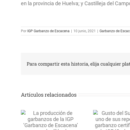
en la provincia de Huelva; y Castilleja del Campo
Por
IGP Garbanzo de Escacena
|
10 junio, 2021
|
Garbanzo de Esca
Para compartir esta historia, elija cualquier pl
Artículos relacionados
ón de
Gusto del Sur dedica
La IGP 
la IGP
uno de sus reportajes
Escace
 de
al garbanzo
Xan