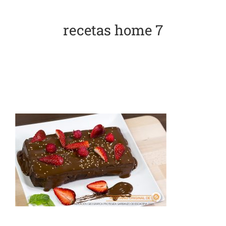
El Garbanzo
recetas home 7
Embajadoras
Recetas
Blog
Contacto