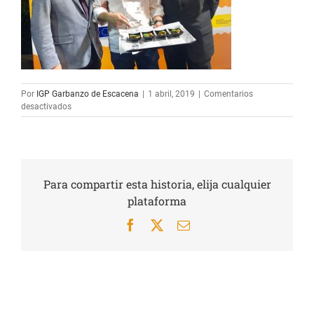
Por
IGP Garbanzo de Escacena
|
1 abril, 2019
|
Comentarios
en
desactivados
IMG_7225
Para compartir esta historia, elija cualquier
plataforma
Facebook
X
Correo
electrónico