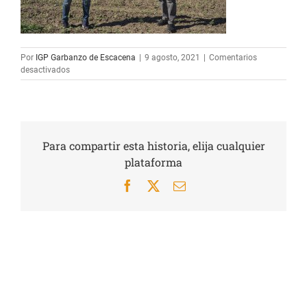
Por
IGP Garbanzo de Escacena
|
9 agosto, 2021
|
Comentarios
en
desactivados
DSC00654_CABAR
Para compartir esta historia, elija cualquier
plataforma
Facebook
X
Correo
electrónico