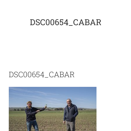
El Garbanzo
DSC00654_CABAR
Embajadoras
Recetas
DSC00654_CABAR
Blog
Contacto