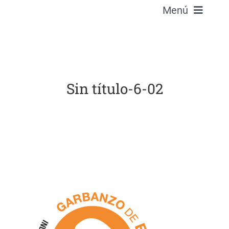
Menú
La Denominación
El Garbanzo
Sin título-6-02
Embajadoras
Recetas
Blog
Contacto