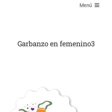
Menú
La Denominación
El Garbanzo
Garbanzo en femenino3
Embajadoras
Recetas
Blog
Contacto