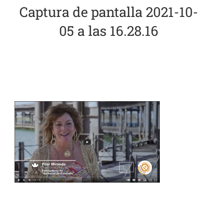
Captura de pantalla 2021-10-
El Garbanzo
05 a las 16.28.16
Embajadoras
Recetas
Blog
Contacto