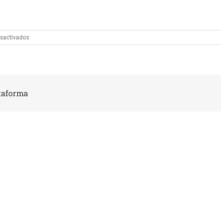
en
sactivados
IMG_5345
ataforma