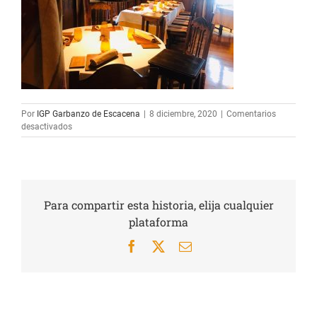
Por
IGP Garbanzo de Escacena
|
8 diciembre, 2020
|
Comentarios
en
desactivados
8718d7b9-
5c25-
407d-
a3cc-
a726cb951029
Para compartir esta historia, elija cualquier
plataforma
Facebook
X
Correo
electrónico