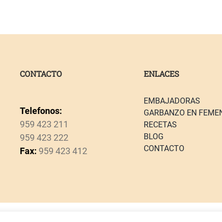
CONTACTO
ENLACES
EMBAJADORAS
Telefonos:
GARBANZO EN FEME
959 423 211
RECETAS
BLOG
959 423 222
CONTACTO
Fax:
959 423 412
Aviso Legal
–
Política de Privacidad
–
Polít